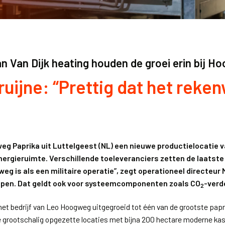
n Van Dijk heating houden de groei erin bij H
uijne: “Prettig dat het reken
g Paprika uit Luttelgeest (NL) een nieuwe productielocatie va
nergieruimte. Verschillende toeleveranciers zetten de laatste
weg is als een militaire operatie”, zegt operationeel directeur
oppen. Dat geldt ook voor systeemcomponenten zoals CO
-verd
2
s het bedrijf van Leo Hoogweg uitgegroeid tot één van de grootste pap
 grootschalig opgezette locaties met bijna 200 hectare moderne kas