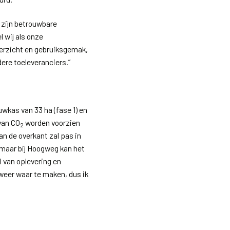
t zijn betrouwbare
 wij als onze
verzicht en gebruiksgemak,
ere toeleveranciers.”
wkas van 33 ha (fase 1) en
 van CO
worden voorzien
2
an de overkant zal pas in
 maar bij Hoogweg kan het
el van oplevering en
 weer waar te maken, dus ik