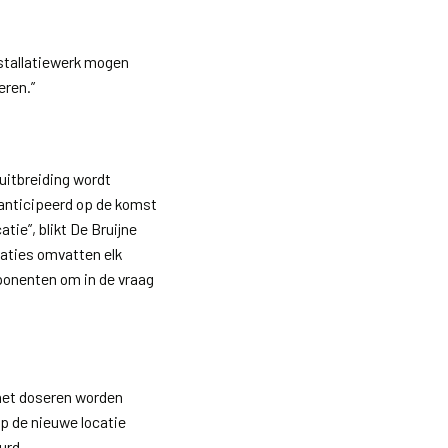
installatiewerk mogen
eren.”
uitbreiding wordt
eanticipeerd op de komst
tie”, blikt De Bruijne
caties omvatten elk
onenten om in de vraag
het doseren worden
p de nieuwe locatie
urd.