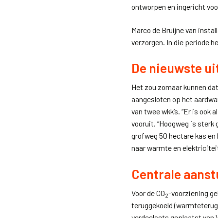
ontworpen en ingericht voo
Marco de Bruijne van install
verzorgen. In die periode 
De nieuwste ui
Het zou zomaar kunnen dat 
aangesloten op het aardwar
van twee wkk’s. “Er is ook a
vooruit. “Hoogweg is sterk 
grofweg 50 hectare kas en
naar warmte en elektriciteit
Centrale aanst
Voor de CO
-voorziening ge
2
teruggekoeld (warmteterugw
verdeelsets geplaatst van 