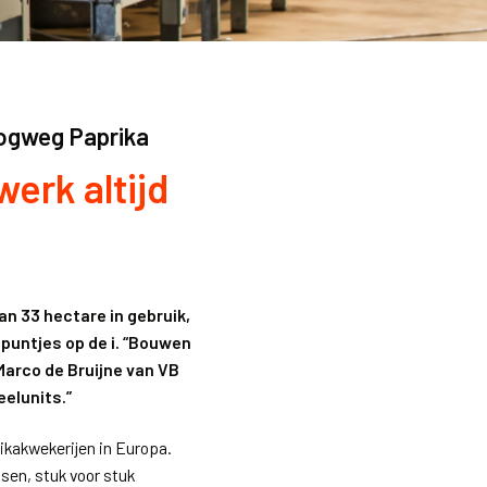
oogweg Paprika
werk altijd
n 33 hectare in gebruik,
 puntjes op de i. “Bouwen
 Marco de Bruijne van VB
eelunits.”
rikakwekerijen in Europa.
sen, stuk voor stuk