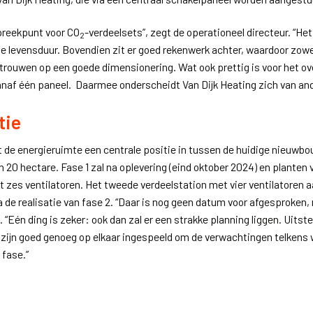
spreekpunt voor CO
-verdeelsets”, zegt de operationeel directeur. “He
2
levensduur. Bovendien zit er goed rekenwerk achter, waardoor zowel
rouwen op een goede dimensionering. Wat ook prettig is voor het o
vanaf één paneel. Daarmee onderscheidt Van Dijk Heating zich van and
tie
 de energieruimte een centrale positie in tussen de huidige nieuwbou
 20 hectare. Fase 1 zal na oplevering (eind oktober 2024) en planten
 zes ventilatoren. Het tweede verdeelstation met vier ventilatoren a
de realisatie van fase 2. “Daar is nog geen datum voor afgesproken,
. “Eén ding is zeker: ook dan zal er een strakke planning liggen. Uitst
We zijn goed genoeg op elkaar ingespeeld om de verwachtingen telkens
 fase.”