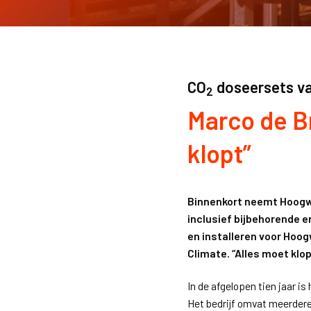
CO
doseersets va
2
Marco de Br
klopt”
Binnenkort neemt Hoogwe
inclusief bijbehorende e
en installeren voor Hoog
Climate. “Alles moet kl
In de afgelopen tien jaar i
Het bedrijf omvat meerdere