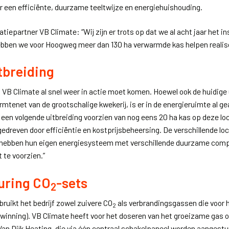
r een efficiënte, duurzame teeltwijze en energiehuishouding.
atiepartner VB Climate: “Wij zijn er trots op dat we al acht jaar het 
hebben we voor Hoogweg meer dan 130 ha verwarmde kas helpen realis
tbreiding
VB Climate al snel weer in actie moet komen. Hoewel ook de huidige 
mtenet van de grootschalige kwekerij, is er in de energieruimte al g
l een volgende uitbreiding voorzien van nog eens 20 ha kas op deze loca
gedreven door efficiëntie en kostprijsbeheersing. De verschillende lo
 hebben hun eigen energiesysteem met verschillende duurzame comp
 te voorzien.”
uring CO
-sets
2
bruikt het bedrijf zowel zuivere CO
als verbrandingsgassen die voor 
2
inning). VB Climate heeft voor het doseren van het groeizame gas o
Van Dijk Heating, die via één centraal schakelpaneel worden aangestu